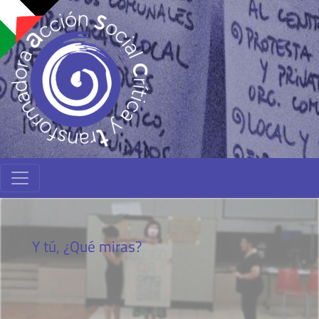
Y tú, ¿Qué miras?